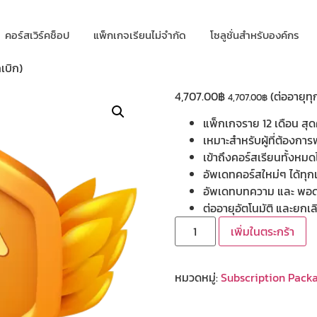
คอร์สเวิร์คช็อป
แพ็กเกจเรียนไม่จำกัด
โซลูชั่นสำหรับองค์กร
เบิก)
4,707.00
฿
(ต่ออายุทุก
4,707.00
฿
แพ็กเกจราย 12 เดือน สุด
เหมาะสำหรับผู้ที่ต้องกา
เข้าถึงคอร์สเรียนทั้งหม
อัพเดทคอร์สใหม่ๆ ได้ทุก
อัพเดทบทความ และ พอด
ต่ออายุอัตโนมัติ และยกเ
เพิ่มในตระกร้า
หมวดหมู่:
Subscription Pack