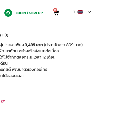
0
TH
LOGIN / SIGN UP
EN
ZH
 1 ปี)
LO
คุ้ม! ราคาเพียง
3,499 บาท
(ประหยัดกว่า 809 บาท)
MY
รพัฒนาทักษะอย่างจริงจังและต่อเนื่อง
ดได้ไม่จำกัดตลอดระยะเวลา 12 เดือน
เดือน
แคสต์ พัฒนาตัวเองก่อนใคร
ลิกได้ตลอดเวลา
age