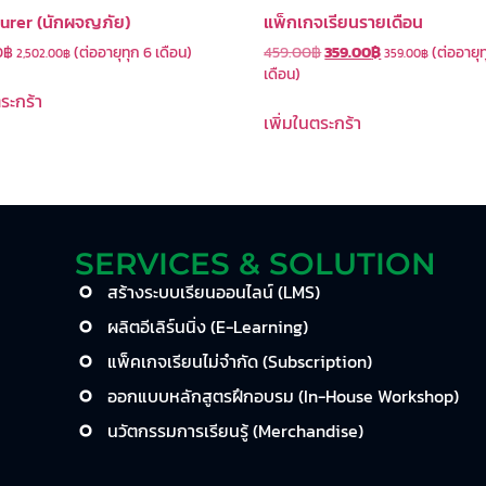
urer (นักผจญภัย)
แพ็กเกจเรียนรายเดือน
0
฿
(ต่ออายุทุก 6 เดือน)
459.00
฿
359.00
฿
(ต่ออายุท
2,502.00
฿
359.00
฿
เดือน)
ตระกร้า
เพิ่มในตระกร้า
SERVICES & SOLUTION
สร้างระบบเรียนออนไลน์ (LMS)
ผลิตอีเลิร์นนิ่ง (E-Learning)
แพ็คเกจเรียนไม่จำกัด (Subscription)
ออกแบบหลักสูตรฝึกอบรม (In-House Workshop)
นวัตกรรมการเรียนรู้ (Merchandise)