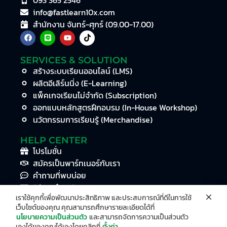
info@fastlearn10x.com
สำนักงาน จันทร์-ศุกร์ (09.00-17.00)
SERVICES & SOLUTION
สร้างระบบเรียนออนไลน์ (LMS)
ผลิตอีเลิร์นนิ่ง (E-Learning)
แพ็คเกจเรียนไม่จำกัด (Subscription)
ออกแบบหลักสูตรฝึกอบรม (In-House Workshop)
นวัตกรรมการเรียนรู้ (Merchandise)
HELP CENTER
โปรโมชั่น
สมัครเป็นพาร์ทเนอร์กับเรา
คำถามที่พบบ่อย
วิธีการชำระเงิน
เราใช้คุกกี้เพื่อพัฒนาประสิทธิภาพ และประสบการณ์ที่ดีในการใช้
ดาวน์โหลดคู่มือการใช้งาน
เว็บไซต์ของคุณ คุณสามารถศึกษารายละเอียดได้ที่
ตรวจสอบวุฒิบัตร
นโยบายความเป็นส่วนตัว
และสามารถจัดการความเป็นส่วนตัว
เองได้ของคุณได้เองโดยคลิกที่
ตั้งค่า