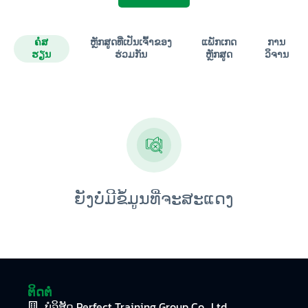
ຄໍສ
ຫຼັກສູດທີ່ເປັນເຈົ້າຂອງ
ແພັກເກດ
ການ
ຮຽນ
ຮ່ວມກັນ
ຫຼັກສູດ
ວິຈານ
ຍັງບໍ່ມີຂໍ້ມູນທີ່ຈະສະແດງ
ຕິດຕໍ່
ບໍລິສັດ Perfect Training Group Co., Ltd.