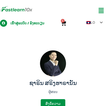
0
LO
ເຂົ້າສູ່ລະບົບ / ລົງທະບຽນ
TH
EN
ZH
MY
ຊາຣິນ ສຣິງຮາຣານັນ
ຜູ້ສອນ
ສົ່ງຂໍ້ຄວາມ