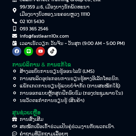
99/359 ມ.6, ເມືອງ​ບາງ​ຮັກ​ພັດ​ທະ​ນາ
ເມືອງ​ບາງ​ບົວ​ທອງ,​ນະ​ຄອນ​ຫຼວງ 11110
02 101 5430
093 365 2546
info@fastlearn10x.com
ເວລາເຮັດວຽກ: ວັນຈັນ - ວັນສຸກ (9:00 AM - 5:00 PM)
ການບໍລິການ & ການແກ້ໄຂ
ສ້າງລະບົບການຮຽນຮູ້ອອນໄລນ໌ (LMS)
ການຜະລິດອຸປະກອນການຮຽນຮູ້ທາງອີເລັກໂທຣນິກ.
ແພັກເກດການຮຽນຮູ້ແບບບໍ່ຈຳກັດ (ການສະໝັກໃຊ້)
ການອອກແບບຫຼັກສູດຝຶກອົບຮົມ (ກອງປະຊຸມພາຍໃນ)
ນະວັດຕະກໍາການຮຽນຮູ້ (ສິນຄ້າ)
ສູນຊ່ວຍເຫຼືອ
ການສົ່ງເສີມ
ສະໝັກເພື່ອເຂົ້າຮ່ວມເປັນຄູ່ຮ່ວມງານກັບພວກເຮົາ.
ຄຳຖາມທີ່ມັກຖາມເລື້ອຍໆ