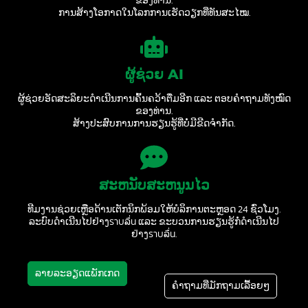
ຂອງທ່ານ.
ການສ້າງໂອກາດໃນໂລກການເຮັດວຽກທີ່ທັນສະໄໝ.
ຜູ້ຊ່ວຍ AI
ຜູ້ຊ່ວຍອັດສະລິຍະດຳເນີນການຄົ້ນຄວ້າຕື່ມອີກ ແລະ ຕອບຄຳຖາມທັງໝົດ
ຂອງທ່ານ.
ສ້າງປະສົບການການຮຽນຮູ້ທີ່ບໍ່ມີຂີດຈຳກັດ.
ສະຫນັບສະຫນູນໄວ
ທີມງານຊ່ວຍເຫຼືອດ້ານເຕັກນິກພ້ອມໃຫ້ບໍລິການຕະຫຼອດ 24 ຊົ່ວໂມງ.
ລະບົບດຳເນີນໄປຢ່າງราบລื่น ແລະ ຂະບວນການຮຽນຮູ້ກໍ່ດຳເນີນໄປ
ຢ່າງราบລื่น.
ລາຍລະອຽດແພັກເກດ
ຄຳຖາມທີ່ມັກຖາມເລື້ອຍໆ