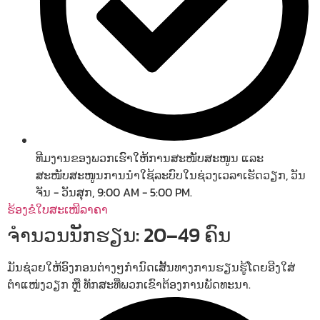
ທີມງານຂອງພວກເຮົາໃຫ້ການສະໜັບສະໜູນ ແລະ
ສະໜັບສະໜູນການນຳໃຊ້ລະບົບໃນຊ່ວງເວລາເຮັດວຽກ, ວັນ
ຈັນ - ວັນສຸກ, 9:00 AM - 5:00 PM.
ຮ້ອງຂໍໃບສະເໜີລາຄາ
ຈຳນວນນັກຮຽນ: 20–49 ຄົນ
ມັນຊ່ວຍໃຫ້ອົງກອນຕ່າງໆກຳນົດເສັ້ນທາງການຮຽນຮູ້ໂດຍອີງໃສ່
ຕຳແໜ່ງວຽກ ຫຼື ທັກສະທີ່ພວກເຂົາຕ້ອງການພັດທະນາ.