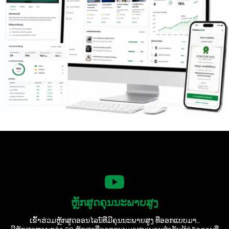
ຫຼັກສູດຄຸນນະພາບສູງ
ເຂົ້າຮ່ວມຫຼັກສູດອອນໄລນ໌ທີ່ມີຄຸນນະພາບສູງ ທີ່ອອກແບບມາ...