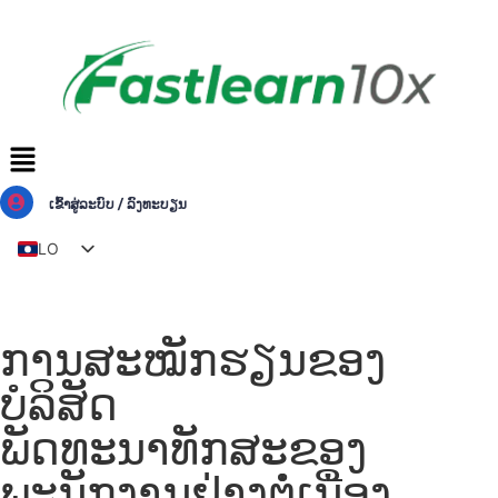
ເຂົ້າສູ່ລະບົບ / ລົງທະບຽນ
LO
TH
EN
ການສະໝັກຮຽນຂອງ
ZH
ບໍລິສັດ
MY
ພັດທະນາທັກສະຂອງ
ພະນັກງານຢ່າງຕໍ່ເນື່ອງ.