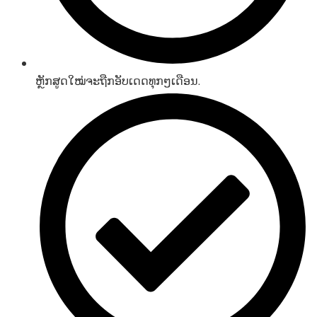
ຫຼັກສູດໃໝ່ຈະຖືກອັບເດດທຸກໆເດືອນ.