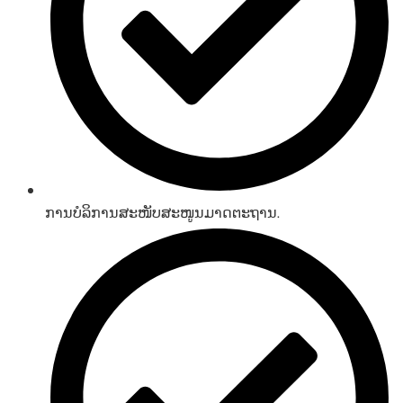
ການບໍລິການສະໜັບສະໜູນມາດຕະຖານ.