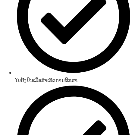
ໃບຢັ້ງຢືນເມື່ອສຳເລັດການສຶກສາ.