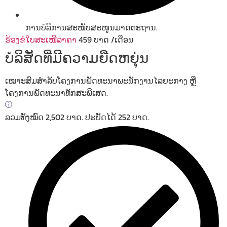
ການບໍລິການສະໜັບສະໜູນມາດຕະຖານ.
ຮ້ອງຂໍໃບສະເໜີລາຄາ
459
ບາດ
/ເດືອນ
ບໍລິສັດທີ່ມີຄວາມຍືດຫຍຸ່ນ
ເໝາະສົມສຳລັບໂຄງການພັດທະນາພະນັກງານໄລຍະກາງ ຫຼື
ໂຄງການພັດທະນາທັກສະພິເສດ.
ລວມທັງໝົດ 2,502 ບາດ. ປະຢັດໄດ້ 252 ບາດ.