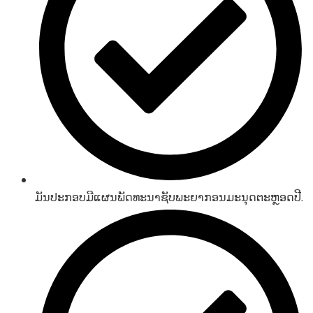
ມັນປະກອບມີແຜນພັດທະນາຊັບພະຍາກອນມະນຸດຕະຫຼອດປີ.