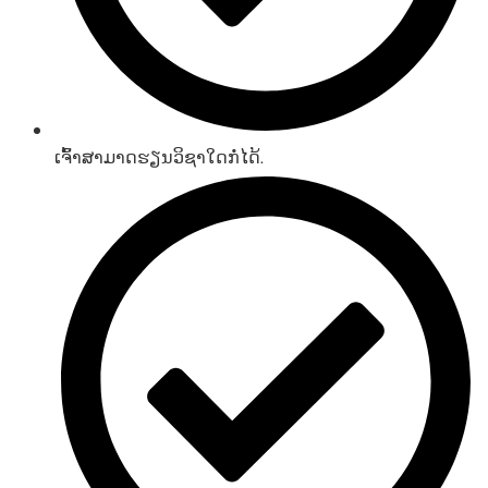
ເຈົ້າສາມາດຮຽນວິຊາໃດກໍ່ໄດ້.