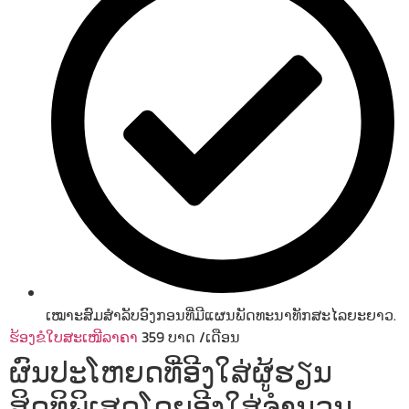
ເໝາະສົມສຳລັບອົງກອນທີ່ມີແຜນພັດທະນາທັກສະໄລຍະຍາວ.
ຮ້ອງຂໍໃບສະເໜີລາຄາ
359
ບາດ
/ເດືອນ
ຜົນປະໂຫຍດທີ່ອີງໃສ່ຜູ້ຮຽນ
ສິດທິພິເສດໂດຍອີງໃສ່ຈຳນວນ