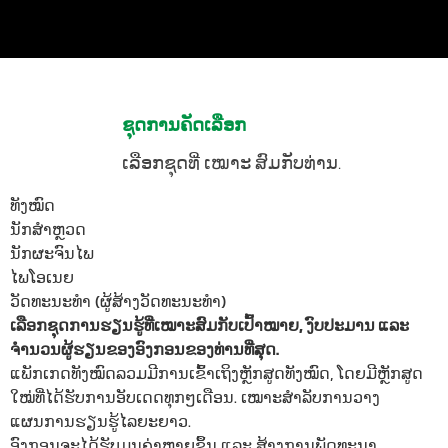
ຊຸດການຄັດເລືອກ
ເລືອກຊຸດທີ່ ເໝາະ ສົມກັບທ່ານ.
ທັງໝົດ
ນັກສຳຫຼວດ
ນັກຜະຈົນໄພ
ໄພໂອເນຍ
ວັດທະນະທຳ (ຜູ້ສ້າງວັດທະນະທຳ)
ເລືອກຊຸດການຮຽນຮູ້ທີ່ເໝາະສົມກັບເປົ້າໝາຍ, ງົບປະມານ ແລະ
ຈຳນວນຜູ້ຮຽນຂອງອົງກອນຂອງທ່ານທີ່ສຸດ.
ແພັກເກດທັງໝົດລວມມີການເຂົ້າເຖິງຫຼັກສູດທັງໝົດ, ໂດຍມີຫຼັກສູດ
ໃໝ່ທີ່ໄດ້ຮັບການອັບເດດທຸກໆເດືອນ. ເໝາະສຳລັບການວາງ
ແຜນການຮຽນຮູ້ໄລຍະຍາວ.
ອົງກອນຈະໄດ້ຮັບມູນຄ່າຫຼາຍຂຶ້ນ ແລະ ສ້າງການພັດທະນາ