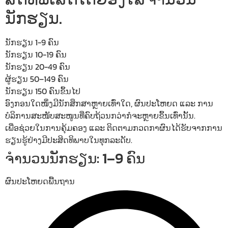
ນັກຮຽນ.
ນັກຮຽນ 1-9 ຄົນ
ນັກຮຽນ 10-19 ຄົນ
ນັກຮຽນ 20-49 ຄົນ
ຜູ້ຮຽນ 50–149 ຄົນ
ນັກຮຽນ 150 ຄົນຂຶ້ນໄປ
ອົງກອນໃດໜຶ່ງມີນັກສຶກສາຫຼາຍເທົ່າໃດ, ຜົນປະໂຫຍດ ແລະ ການ
ບໍລິການສະໜັບສະໜູນທີ່ຄົບຖ້ວນກວ່າກໍຈະຫຼາຍຂຶ້ນເທົ່ານັ້ນ.
ເພື່ອຊ່ວຍໃນການຄຸ້ມຄອງ ແລະ ຕິດຕາມກວດກາຜົນໄດ້ຮັບຈາກການ
ຮຽນຮູ້ຢ່າງມີປະສິດທິພາບໃນທຸກລະດັບ.
ຈຳນວນນັກຮຽນ: 1–9 ຄົນ
ຜົນປະໂຫຍດພື້ນຖານ