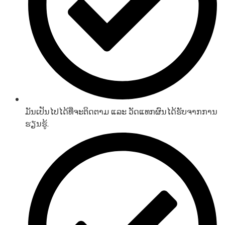
ມັນເປັນໄປໄດ້ທີ່ຈະຕິດຕາມ ແລະ ວັດແທກຜົນໄດ້ຮັບຈາກການ
ຮຽນຮູ້.