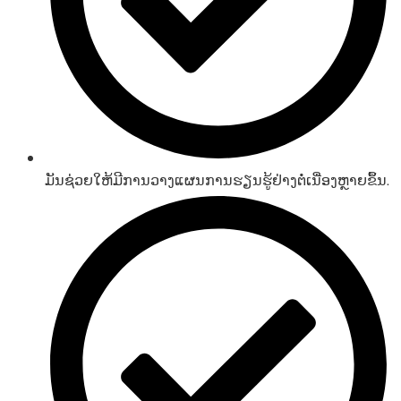
ມັນຊ່ວຍໃຫ້ມີການວາງແຜນການຮຽນຮູ້ຢ່າງຕໍ່ເນື່ອງຫຼາຍຂຶ້ນ.