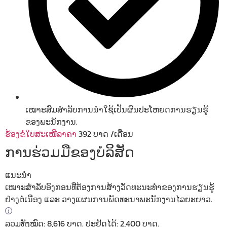
ເໝາະສົມສຳລັບການນຳໃຊ້ເປັນຜົນປະໂຫຍດການຮຽນຮູ້
ຂອງພະນັກງານ.
ຮ້ອງຂໍໃບສະເໜີລາຄາ
392
ບາດ
/ເດືອນ
ການຮ່ວມມືຂອງບໍລິສັດ
ແນະນຳ
ເໝາະສຳລັບອົງກອນທີ່ຕ້ອງການສ້າງວັດທະນະທຳຂອງການຮຽນຮູ້
ຢ່າງຕໍ່ເນື່ອງ ແລະ ວາງແຜນການພັດທະນາພະນັກງານໄລຍະຍາວ.
ລວມທັງໝົດ: 8,616 ບາດ. ປະຢັດໄດ້: 2,400 ບາດ.