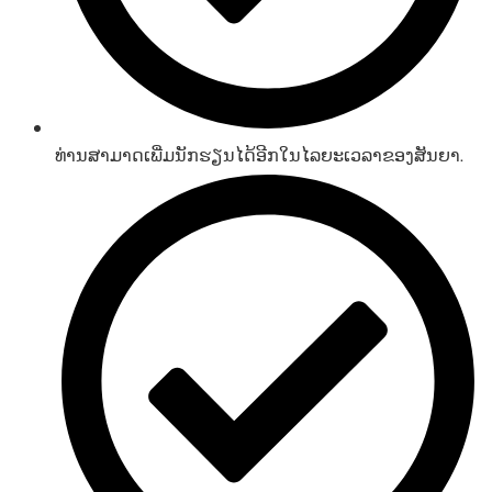
ທ່ານສາມາດເພີ່ມນັກຮຽນໄດ້ອີກໃນໄລຍະເວລາຂອງສັນຍາ.