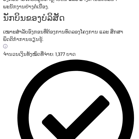
ພະນັກງານຢ່າງຕໍ່ເນື່ອງ.
ນັກບິນຂອງບໍລິສັດ
ເໝາະສຳລັບອົງກອນທີ່ຕ້ອງການທົດລອງໂຄງການ ແລະ ສຶກສາ
ພຶດຕິກຳການຮຽນຮູ້.
ຈຳນວນເງິນທັງໝົດທີ່ຈ່າຍ: 1,377 ບາດ