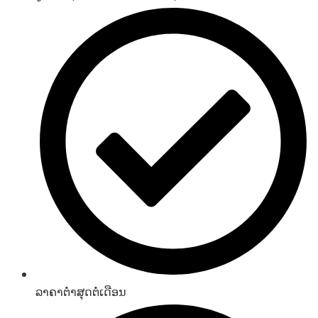
ລາຄາຕໍ່າສຸດຕໍ່ເດືອນ