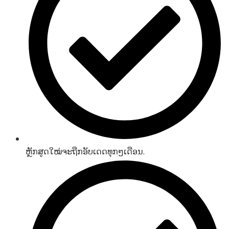
ຫຼັກສູດໃໝ່ຈະຖືກອັບເດດທຸກໆເດືອນ.