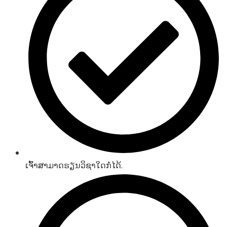
ເຈົ້າສາມາດຮຽນວິຊາໃດກໍ່ໄດ້.