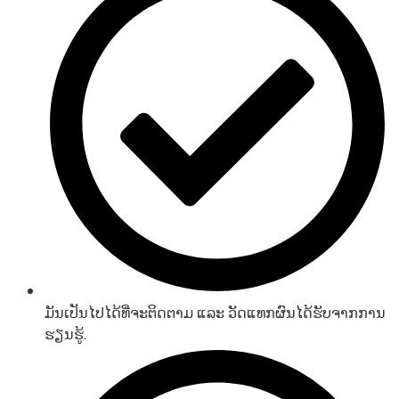
ມັນເປັນໄປໄດ້ທີ່ຈະຕິດຕາມ ແລະ ວັດແທກຜົນໄດ້ຮັບຈາກການ
ຮຽນຮູ້.