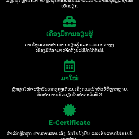
ມີຫຼັກສູດຫຼາຍກວ່າ 90 ຫຼັກສູດທີ່ອອກແບບມາສະເພາະສຳລັບຜູ້ຊ່ຽວຊານທີ່
ເຮັດວຽກ.
ເຄື່ອງມືການຮຽນຮູ້
ດາວໂຫຼດເອກະສານການຮຽນຮູ້ ແລະ ແມ່ແບບຕ່າງໆ.
ເຄື່ອງມືທີ່ສາມາດຈັດຕັ້ງປະຕິບັດໄດ້ທັນທີ.
ມາໃໝ່
ຫຼັກສູດໃໝ່ຈະຖືກອັບເດດທຸກໆເດືອນ, ເຊິ່ງກວມເອົາຫົວຂໍ້ທີ່ຫຼາກຫຼາຍ.
ທັກສະການເຮັດວຽກໃນສະຕະວັດທີ 21
E-Certificate
ສຳເລັດຫຼັກສູດ, ຜ່ານການສອບເສັງ, ຮັບໃບຢັ້ງຢືນ, ແລະ ອັບເກຣດໂປຣໄຟລ໌