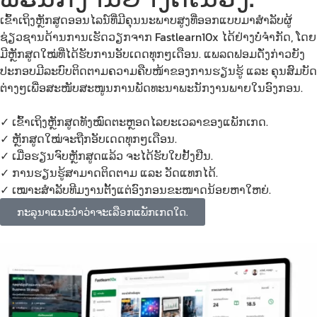
ເຂົ້າເຖິງຫຼັກສູດອອນໄລນ໌ທີ່ມີຄຸນນະພາບສູງທີ່ອອກແບບມາສຳລັບຜູ້
ຊ່ຽວຊານດ້ານການເຮັດວຽກຈາກ Fastlearn10x ໄດ້ຢ່າງບໍ່ຈຳກັດ, ໂດຍ
ມີຫຼັກສູດໃໝ່ທີ່ໄດ້ຮັບການອັບເດດທຸກໆເດືອນ. ແພລດຟອມດັ່ງກ່າວຍັງ
ປະກອບມີລະບົບຕິດຕາມຄວາມຄືບໜ້າຂອງການຮຽນຮູ້ ແລະ ຄຸນສົມບັດ
ຕ່າງໆເພື່ອສະໜັບສະໜູນການພັດທະນາພະນັກງານພາຍໃນອົງກອນ.
✓ ເຂົ້າເຖິງຫຼັກສູດທັງໝົດຕະຫຼອດໄລຍະເວລາຂອງແພັກເກດ.
✓ ຫຼັກສູດໃໝ່ຈະຖືກອັບເດດທຸກໆເດືອນ.
✓ ເມື່ອຮຽນຈົບຫຼັກສູດແລ້ວ ຈະໄດ້ຮັບໃບຢັ້ງຢືນ.
✓ ການຮຽນຮູ້ສາມາດຕິດຕາມ ແລະ ວັດແທກໄດ້.
✓ ເໝາະສຳລັບທີມງານຕັ້ງແຕ່ອົງກອນຂະໜາດນ້ອຍຫາໃຫຍ່.
ກະລຸນາແນະນຳວ່າຈະເລືອກແພັກເກດໃດ.