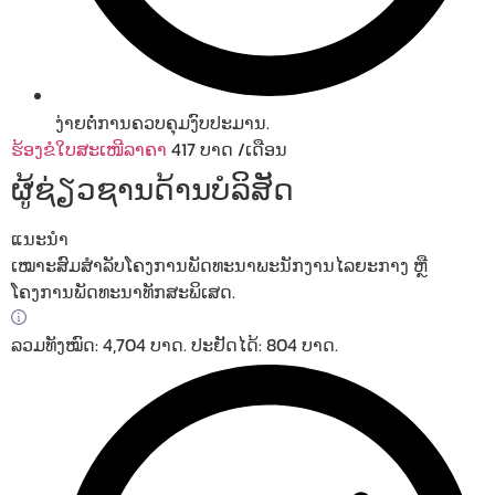
ງ່າຍຕໍ່ການຄວບຄຸມງົບປະມານ.
ຮ້ອງຂໍໃບສະເໜີລາຄາ
417
ບາດ
/ເດືອນ
ຜູ້ຊ່ຽວຊານດ້ານບໍລິສັດ
ແນະນຳ
ເໝາະສົມສຳລັບໂຄງການພັດທະນາພະນັກງານໄລຍະກາງ ຫຼື
ໂຄງການພັດທະນາທັກສະພິເສດ.
ລວມທັງໝົດ: 4,704 ບາດ. ປະຢັດໄດ້: 804 ບາດ.