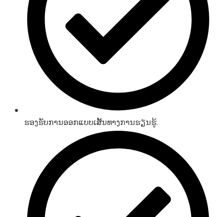
ຮອງຮັບການອອກແບບເສັ້ນທາງການຮຽນຮູ້.