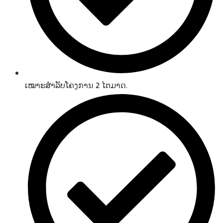
ເໝາະສຳລັບໂຄງການ 2 ໄຕມາດ.