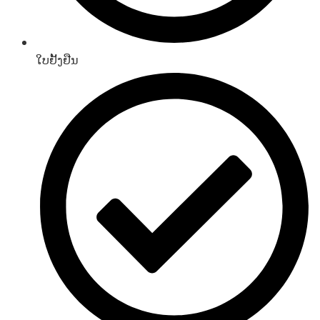
ໃບຢັ້ງຢືນ