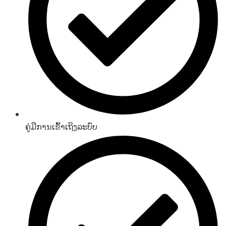
ຄູ່ມືການເຂົ້າເຖິງລະບົບ