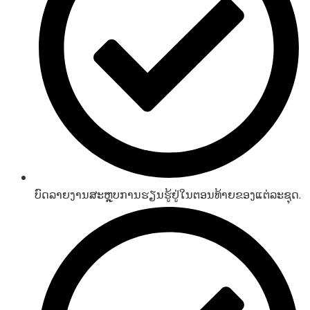
ບົດລາຍງານສະຫຼຸບການຮຽນຮູ້ຢູ່ໃນຕອນທ້າຍຂອງແຕ່ລະຊຸດ.