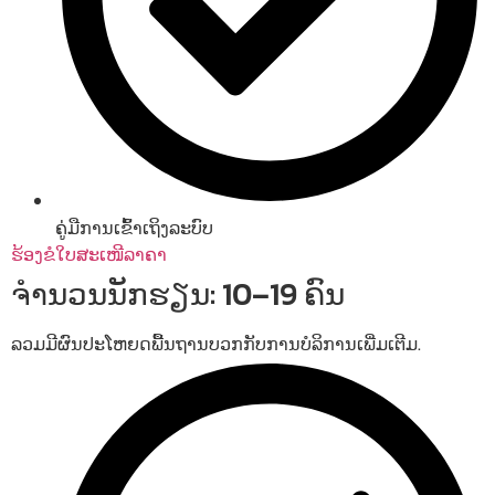
ຄູ່ມືການເຂົ້າເຖິງລະບົບ
ຮ້ອງຂໍໃບສະເໜີລາຄາ
ຈຳນວນນັກຮຽນ: 10–19 ຄົນ
ລວມມີຜົນປະໂຫຍດພື້ນຖານບວກກັບການບໍລິການເພີ່ມເຕີມ.