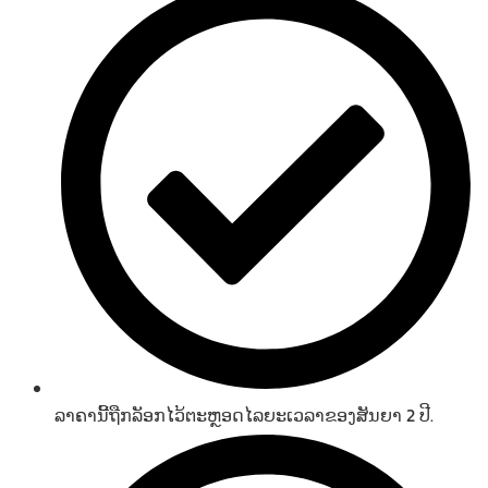
ລາຄານີ້ຖືກລັອກໄວ້ຕະຫຼອດໄລຍະເວລາຂອງສັນຍາ 2 ປີ.