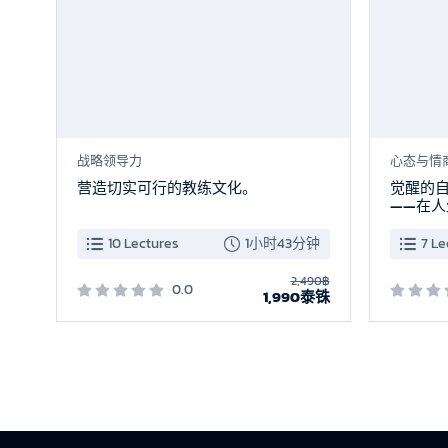
战略领导力
心态与情
营造切实可行的教练文化。
觉醒的
——在
10 Lectures
1小时43分钟
7 Le
2,490฿
0.0
1,990泰铢