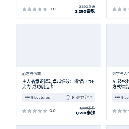
2,690泰铢
0.0
2,290泰铢
新品上市
心态与情商
数字与人
主人翁意识驱动卓越绩效：将"员工"转
AI 轻
变为"成功创造者"
方式智
9 Lectures
1小时17分钟
9 Le
1,990泰铢
0.0
1,690泰铢