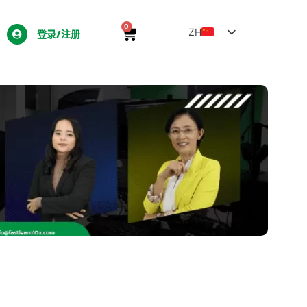
0
ZH
登录/注册
TH
EN
LO
MY