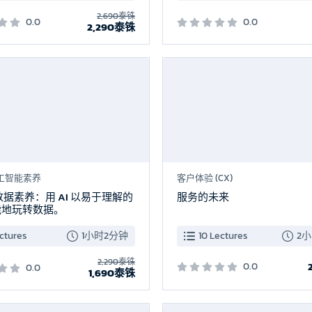
2,690泰铢
0.0
0.0
2,290泰铢
新品上市
工智能素养
客户体验 (CX)
松数据素养：用 AI 以易于理解的
服务的未来
能地玩转数据。
ctures
1小时2分钟
10 Lectures
2
2,290泰铢
0.0
0.0
1,690泰铢