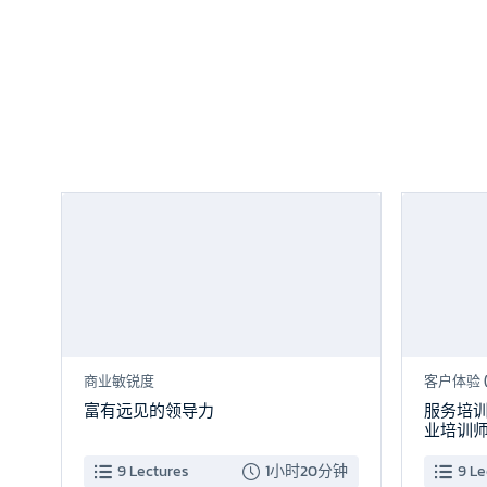
新品上市
商业敏锐度
客户体验 (
富有远见的领导力
服务培
业培训
9 Lectures
1小时20分钟
9 Le