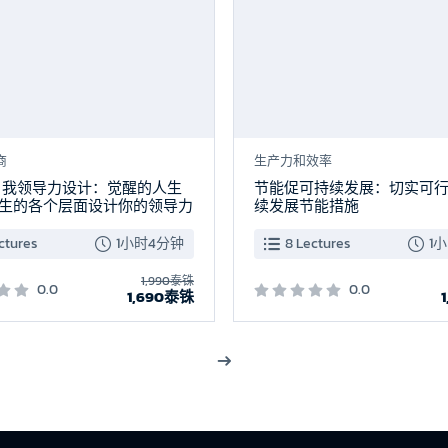
商
生产力和效率
自我领导力设计：觉醒的人生
节能促可持续发展：切实可
人生的各个层面设计你的领导力
续发展节能措施
ctures
1小时4分钟
8 Lectures
1
1,990泰铢
0.0
0.0
1,690泰铢
1
2
3
4
5
6