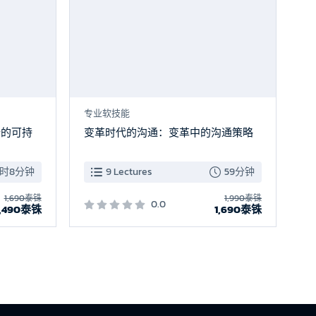
专业软技能
行的可持
变革时代的沟通：变革中的沟通策略
小时8分钟
9 Lectures
59分钟
1,690泰铢
1,990泰铢
0.0
1,490泰铢
1,690泰铢
7
8