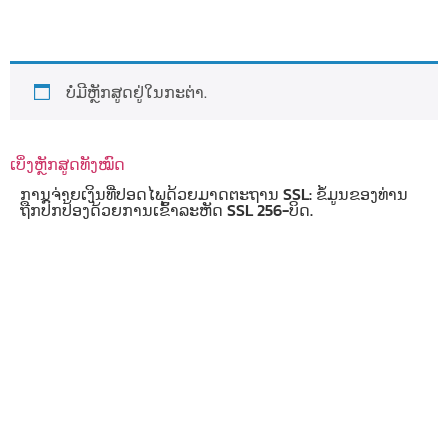
ບໍ່ມີຫຼັກສູດຢູ່ໃນກະຕ່າ.
ເບິ່ງຫຼັກສູດທັງໝົດ
ການຈ່າຍເງິນທີ່ປອດໄພດ້ວຍມາດຕະຖານ SSL: ຂໍ້ມູນຂອງທ່ານ
ຖືກປົກປ້ອງດ້ວຍການເຂົ້າລະຫັດ SSL 256-ບິດ.