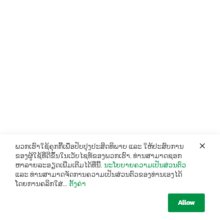
ພວກເຮົາໃຊ້ຄຸກກີ້ເພື່ອປັບປຸງປະສິດທິພາບ ແລະ ໃຫ້ປະສົບການ
ຂອງຜູ້ໃຊ້ທີ່ດີຂຶ້ນໃນເວັບໄຊທ໌ຂອງພວກເຮົາ. ທ່ານສາມາດຊອກ
ຫາລາຍລະອຽດເພີ່ມເຕີມໄດ້ທີ່ນີ້.
ນະໂຍບາຍຄວາມເປັນສ່ວນຕົວ
ແລະ ທ່ານສາມາດຈັດການຄວາມເປັນສ່ວນຕົວຂອງທ່ານເອງໄດ້
ໂດຍການຄລິກໃສ່...
ຕັ້ງຄ່າ
Allow