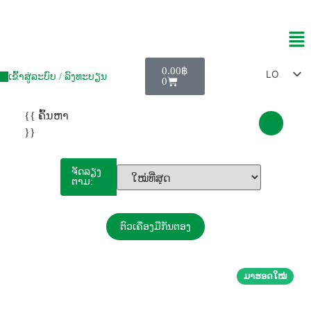
0.00
฿
LO
ເຂົ້າສູ່ລະບົບ / ລົງທະບຽນ
0
TH
{{ ຄົ້ນຫາ
EN
}}
ZH
MY
ຈັດລຽງ
ຕາມ:
ຕົວເຄື່ອງມືກັ່ນຕອງ
ມາຮອດໃໝ່