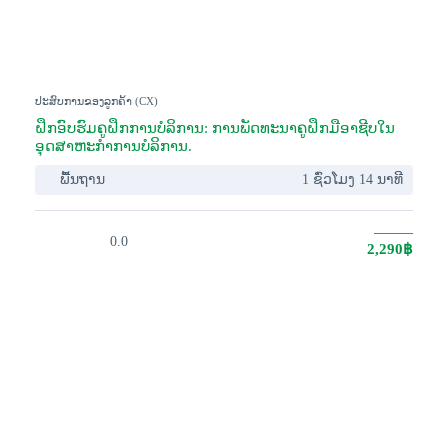
ປະສົບການຂອງລູກຄ້າ (CX)
ຝຶກອົບຮົມຄູຝຶກການບໍລິການ: ການພັດທະນາຄູຝຶກມືອາຊີບໃນ
ອຸດສາຫະກໍາການບໍລິການ.
ພື້ນຖານ
1 ຊົ່ວໂມງ 14 ນາທີ
2,690฿
0.0
2,290฿