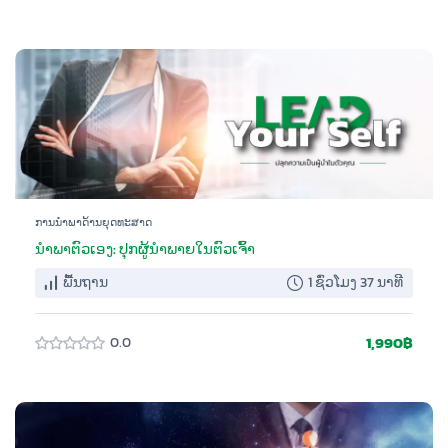
ການນຳພາດ້ານຍຸດທະສາດ
ນໍາພາຕົວເອງ: ປຸກຜູ້ນໍາພາຍໃນຕົວເຈົ້າ
ພື້ນຖານ
1 ຊົ່ວໂມງ 37 ນາທີ
1,990฿
0.0