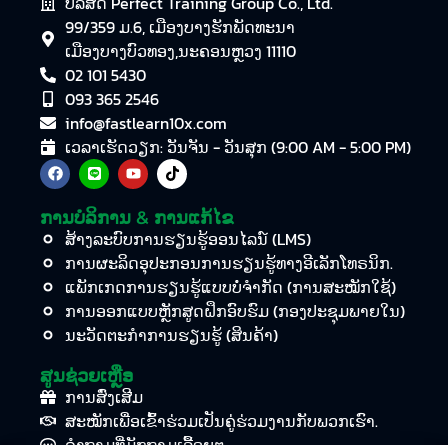
ບໍລິສັດ Perfect Training Group Co., Ltd.
99/359 ມ.6, ເມືອງ​ບາງ​ຮັກ​ພັດ​ທະ​ນາ
ເມືອງ​ບາງ​ບົວ​ທອງ,​ນະ​ຄອນ​ຫຼວງ 11110
02 101 5430
093 365 2546
info@fastlearn10x.com
ເວລາເຮັດວຽກ: ວັນຈັນ - ວັນສຸກ (9:00 AM - 5:00 PM)
ການບໍລິການ & ການແກ້ໄຂ
ສ້າງລະບົບການຮຽນຮູ້ອອນໄລນ໌ (LMS)
ການຜະລິດອຸປະກອນການຮຽນຮູ້ທາງອີເລັກໂທຣນິກ.
ແພັກເກດການຮຽນຮູ້ແບບບໍ່ຈຳກັດ (ການສະໝັກໃຊ້)
ການອອກແບບຫຼັກສູດຝຶກອົບຮົມ (ກອງປະຊຸມພາຍໃນ)
ນະວັດຕະກໍາການຮຽນຮູ້ (ສິນຄ້າ)
ສູນຊ່ວຍເຫຼືອ
ການສົ່ງເສີມ
ສະໝັກເພື່ອເຂົ້າຮ່ວມເປັນຄູ່ຮ່ວມງານກັບພວກເຮົາ.
ຄຳຖາມທີ່ມັກຖາມເລື້ອຍໆ