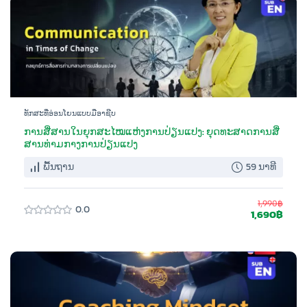
ທັກສະທີ່ອ່ອນໂຍນແບບມືອາຊີບ
ການສື່ສານໃນຍຸກສະໄໝແຫ່ງການປ່ຽນແປງ: ຍຸດທະສາດການສື່
ສານທ່າມກາງການປ່ຽນແປງ
ພື້ນຖານ
59 ນາທີ
1,990฿
0.0
1,690฿