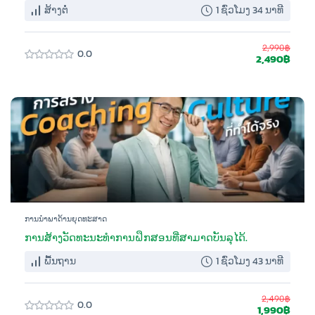
ສ້າງຕໍ່
1 ຊົ່ວໂມງ 34 ນາທີ
2,990฿
0.0
2,490฿
ການນຳພາດ້ານຍຸດທະສາດ
ການສ້າງວັດທະນະທໍາການຝຶກສອນທີ່ສາມາດບັນລຸໄດ້.
ພື້ນຖານ
1 ຊົ່ວໂມງ 43 ນາທີ
2,490฿
0.0
1,990฿