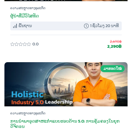
ຄວາມສະຫຼາດທາງທຸລະກິດ
ຜູ້ນຳທີ່ມີວິໄສທັດ
ພື້ນຖານ
1 ຊົ່ວໂມງ 20 ນາທີ
2,690฿
0.0
2,290฿
ມາຮອດໃໝ່
ຄວາມສະຫຼາດທາງທຸລະກິດ
ການນຳພາອຸດສາຫະກຳແບບຮອບດ້ານ 5.0: ການຄຸ້ມຄອງໃນຍຸກ
ດິຈິຕອນ