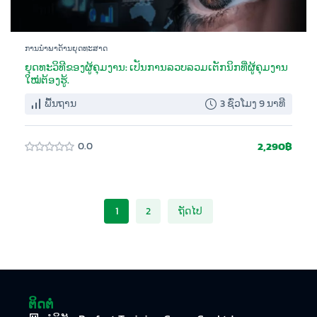
ການນຳພາດ້ານຍຸດທະສາດ
ຍຸດທະວິທີຂອງຜູ້ຄຸມງານ: ເປັນການລວບລວມເຕັກນິກທີ່ຜູ້ຄຸມງານ
ໃໝ່ຕ້ອງຮູ້.
ພື້ນຖານ
3 ຊົ່ວໂມງ 9 ນາທີ
2,290฿
0.0
1
2
ຖັດໄປ
ຕິດຕໍ່