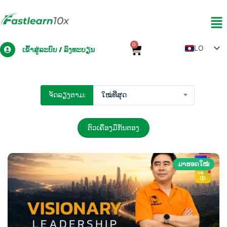
0
LO
ເຂົ້າສູ່ລະບົບ / ລົງທະບຽນ
TH
EN
ຈັດລຽງຕາມ:
ໃໝ່ທີ່ສຸດ
ZH
MY
ຕົວເຄື່ອງມືກັ່ນຕອງ
ມາຮອດໃໝ່