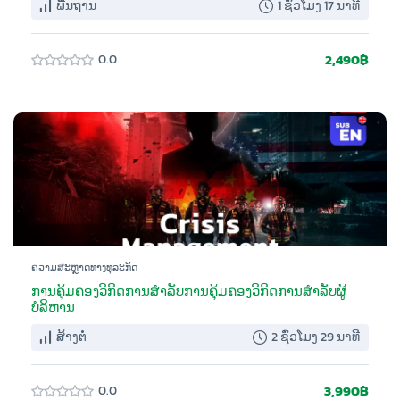
ພື້ນຖານ
1 ຊົ່ວໂມງ 17 ນາທີ
2,490฿
0.0
ຄວາມສະຫຼາດທາງທຸລະກິດ
ການຄຸ້ມຄອງວິກິດການສໍາລັບການຄຸ້ມຄອງວິກິດການສໍາລັບຜູ້
ບໍລິຫານ
ສ້າງຕໍ່
2 ຊົ່ວໂມງ 29 ນາທີ
3,990฿
0.0