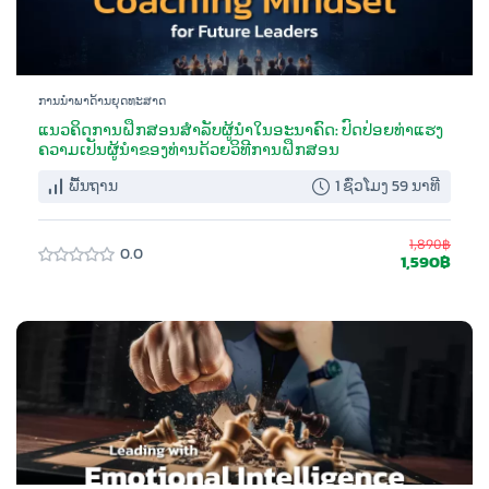
ການນຳພາດ້ານຍຸດທະສາດ
ແນວຄິດການຝຶກສອນສຳລັບຜູ້ນຳໃນອະນາຄົດ: ປົດປ່ອຍທ່າແຮງ
ຄວາມເປັນຜູ້ນຳຂອງທ່ານດ້ວຍວິທີການຝຶກສອນ
ພື້ນຖານ
1 ຊົ່ວໂມງ 59 ນາທີ
1,890฿
0.0
1,590฿