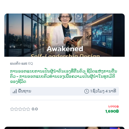
ແນວຄິດ ແລະ EQ
ການອອກແບບການເປັນຜູ້ນຳຕົນເອງທີ່ຕື່ນຕົວ: ຊີວິດແຫ່ງການຕື່ນ
ຕົວ - ການອອກແບບຕົວທ່ານເອງເພື່ອຄວາມເປັນຜູ້ນຳໃນທຸກມິຕິ
ຂອງຊີວິດ
ພື້ນຖານ
1 ຊົ່ວໂມງ 4 ນາທີ
1,990฿
0.0
1,690฿