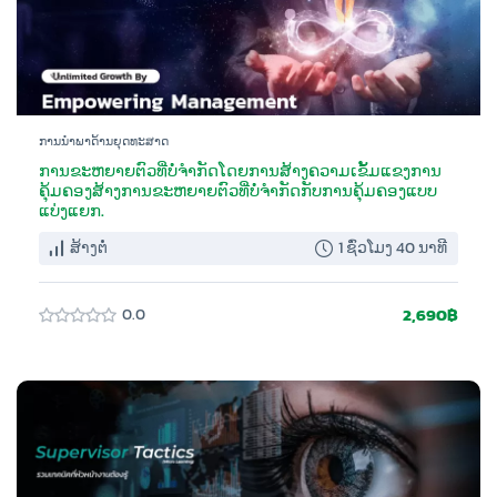
ການນຳພາດ້ານຍຸດທະສາດ
ການຂະຫຍາຍຕົວທີ່ບໍ່ຈໍາກັດໂດຍການສ້າງຄວາມເຂັ້ມແຂງການ
ຄຸ້ມຄອງສ້າງການຂະຫຍາຍຕົວທີ່ບໍ່ຈໍາກັດກັບການຄຸ້ມຄອງແບບ
ແບ່ງແຍກ.
ສ້າງຕໍ່
1 ຊົ່ວໂມງ 40 ນາທີ
2,690฿
0.0